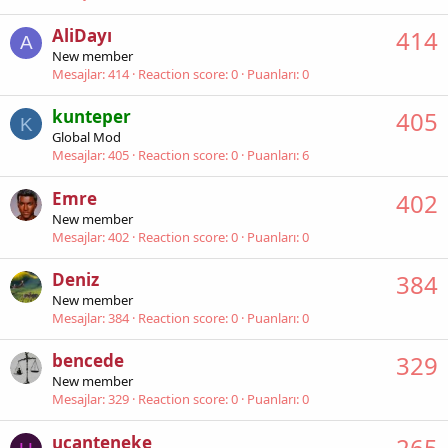
AliDayı
414
A
New member
Mesajlar
414
Reaction score
0
Puanları
0
kunteper
405
K
Global Mod
Mesajlar
405
Reaction score
0
Puanları
6
Emre
402
New member
Mesajlar
402
Reaction score
0
Puanları
0
Deniz
384
New member
Mesajlar
384
Reaction score
0
Puanları
0
bencede
329
New member
Mesajlar
329
Reaction score
0
Puanları
0
uçanteneke
265