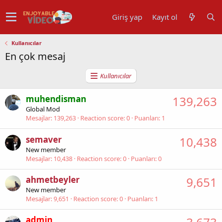
Giriş yap
Kayıt ol
Kullanıcılar
En çok mesaj
Kullanıcılar
muhendisman
139,263
Global Mod
Mesajlar
139,263
Reaction score
0
Puanları
1
semaver
10,438
New member
Mesajlar
10,438
Reaction score
0
Puanları
0
ahmetbeyler
9,651
New member
Mesajlar
9,651
Reaction score
0
Puanları
1
admin