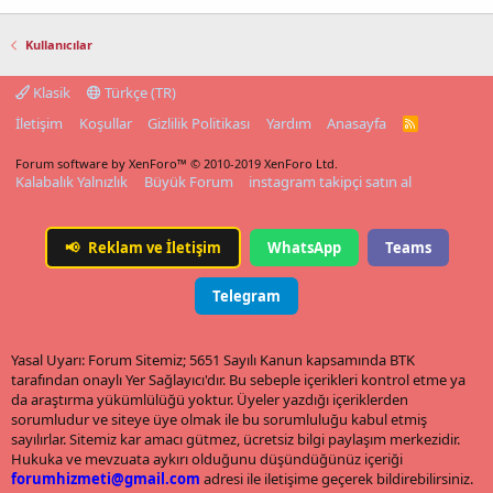
Kullanıcılar
Klasik
Türkçe (TR)
İletişim
Koşullar
Gizlilik Politikası
Yardım
Anasayfa
R
S
S
Forum software by XenForo™
© 2010-2019 XenForo Ltd.
Kalabalık Yalnızlık
Büyük Forum
instagram takipçi satın al
📢
Reklam ve İletişim
WhatsApp
Teams
Telegram
Yasal Uyarı: Forum Sitemiz; 5651 Sayılı Kanun kapsamında BTK
tarafından onaylı Yer Sağlayıcı'dır. Bu sebeple içerikleri kontrol etme ya
da araştırma yükümlülüğü yoktur. Üyeler yazdığı içeriklerden
sorumludur ve siteye üye olmak ile bu sorumluluğu kabul etmiş
sayılırlar. Sitemiz kar amacı gütmez, ücretsiz bilgi paylaşım merkezidir.
Hukuka ve mevzuata aykırı olduğunu düşündüğünüz içeriği
forumhizmeti@gmail.com
adresi ile iletişime geçerek bildirebilirsiniz.