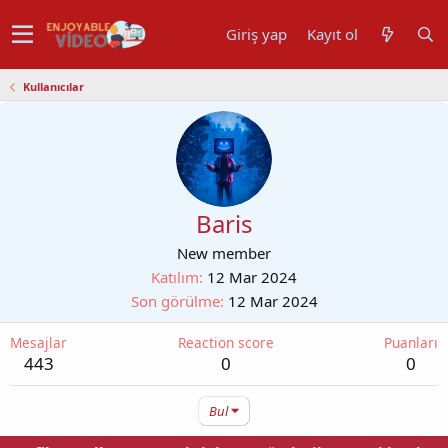
Giriş yap
Kayıt ol
Kullanıcılar
Baris
New member
Katılım
12 Mar 2024
Son görülme
12 Mar 2024
Mesajlar
Reaction score
Puanları
443
0
0
Bul