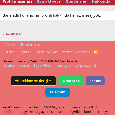
Profil mesajları
Son aktivite
Gönderiler
Hakkında
Baris adlı kullanıcının profili hakkında henüz mesaj yok.
Kullanıcılar
Klasik
Türkçe (TR)
İletişim
Koşullar
Gizlilik Politikası
Yardım
Anasayfa
R
S
S
Forum software by XenForo™
© 2010-2019 XenForo Ltd.
Kalabalık Yalnızlık
Büyük Forum
instagram takipçi satın al
📢
Reklam ve İletişim
WhatsApp
Teams
Telegram
Yasal Uyarı: Forum Sitemiz; 5651 Sayılı Kanun kapsamında BTK
tarafından onaylı Yer Sağlayıcı'dır. Bu sebeple içerikleri kontrol etme ya