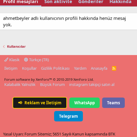
Profil mesajları
Son aktivite
Gönderiler
Hakkında
ahmetbeyler adlı kullanıcının profili hakkında henüz mesaj
yok.
Kullanıcılar
Klasik
Türkçe (TR)
İletişim
Koşullar
Gizlilik Politikası
Yardım
Anasayfa
R
S
S
Forum software by XenForo™
© 2010-2019 XenForo Ltd.
Kalabalık Yalnızlık
Büyük Forum
instagram takipçi satın al
📢
Reklam ve İletişim
WhatsApp
Teams
Telegram
Yasal Uyarı: Forum Sitemiz; 5651 Sayılı Kanun kapsamında BTK