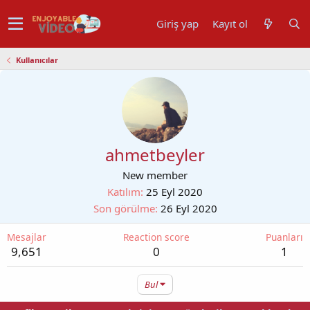
Giriş yap
Kayıt ol
Kullanıcılar
ahmetbeyler
New member
Katılım
25 Eyl 2020
Son görülme
26 Eyl 2020
Mesajlar
Reaction score
Puanları
9,651
0
1
Bul