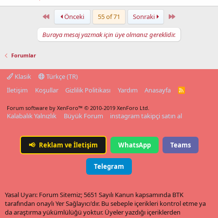
First
Last
Önceki
55 of 71
Sonraki
Buraya mesaj yazmak için üye olmanız gereklidir.
Forumlar
Klasik
Türkçe (TR)
İletişim
Koşullar
Gizlilik Politikası
Yardım
Anasayfa
R
S
S
Forum software by XenForo™
© 2010-2019 XenForo Ltd.
Kalabalık Yalnızlık
Büyük Forum
instagram takipçi satın al
📢
Reklam ve İletişim
WhatsApp
Teams
Telegram
Yasal Uyarı: Forum Sitemiz; 5651 Sayılı Kanun kapsamında BTK
tarafından onaylı Yer Sağlayıcı'dır. Bu sebeple içerikleri kontrol etme ya
da araştırma yükümlülüğü yoktur. Üyeler yazdığı içeriklerden