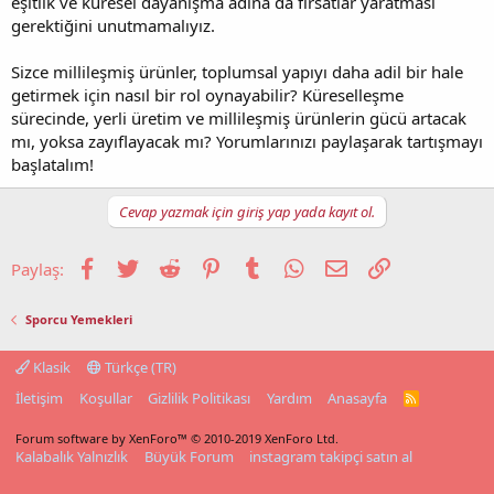
eşitlik ve küresel dayanışma adına da fırsatlar yaratması
gerektiğini unutmamalıyız.
Sizce millileşmiş ürünler, toplumsal yapıyı daha adil bir hale
getirmek için nasıl bir rol oynayabilir? Küreselleşme
sürecinde, yerli üretim ve millileşmiş ürünlerin gücü artacak
mı, yoksa zayıflayacak mı? Yorumlarınızı paylaşarak tartışmayı
başlatalım!
Cevap yazmak için giriş yap yada kayıt ol.
Facebook
Twitter
Reddit
Pinterest
Tumblr
WhatsApp
E-posta
Link
Paylaş:
Sporcu Yemekleri
Klasik
Türkçe (TR)
İletişim
Koşullar
Gizlilik Politikası
Yardım
Anasayfa
R
S
S
Forum software by XenForo™
© 2010-2019 XenForo Ltd.
Kalabalık Yalnızlık
Büyük Forum
instagram takipçi satın al