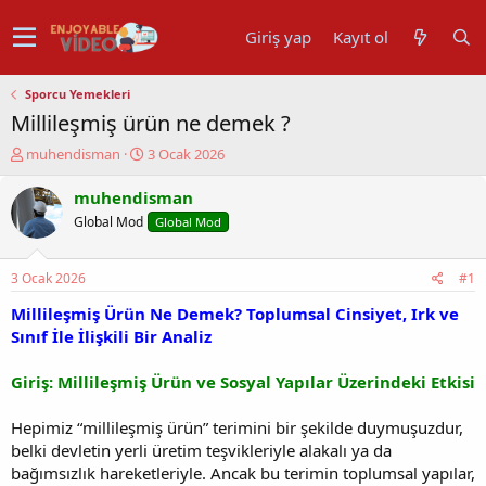
Giriş yap
Kayıt ol
Sporcu Yemekleri
Millileşmiş ürün ne demek ?
K
B
muhendisman
3 Ocak 2026
o
a
n
ş
muhendisman
u
l
Global Mod
Global Mod
y
a
u
n
b
g
3 Ocak 2026
#1
a
ı
ş
ç
Millileşmiş Ürün Ne Demek? Toplumsal Cinsiyet, Irk ve
l
t
Sınıf İle İlişkili Bir Analiz
a
a
t
r
Giriş: Millileşmiş Ürün ve Sosyal Yapılar Üzerindeki Etkisi
a
i
n
h
Hepimiz “millileşmiş ürün” terimini bir şekilde duymuşuzdur,
i
belki devletin yerli üretim teşvikleriyle alakalı ya da
bağımsızlık hareketleriyle. Ancak bu terimin toplumsal yapılar,