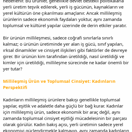
hedeflenir. Bu ürünler, genellikle devlet destekli politikalarla
yerli üretim teşvik edilerek, yerli iş gücünün, kaynakların ve
yerel kültürün öne çıkarılması amaçlanır. Ancak millileşmiş
ürünlerin sadece ekonomik faydaları yoktur, aynı zamanda
toplumsal ve kültürel yapılar üzerinde de derin etkiler yaratır.
Bir ürünün millileşmesi, sadece coğrafi sınırlarla sınırlı
kalmaz; o ürünün üretiminde yer alan iş gücü, sınıf yapıları,
ırksal dinamikler ve cinsiyet ilişkileri gibi faktörler de devreye
girer. Bir ürünün kim tarafından üretildiği, nasıl üretildiği ve
kimler için üretildiği, millileşme sürecinde ne kadar önemli bir
yer tutar?
Millileşmiş Ürün ve Toplumsal Cinsiyet: Kadınların
Perspektifi
Kadınların millileşmiş ürünlere bakışı genellikle toplumsal
yapılar, eşitlik ve adaletle daha güçlü bir bağ kurar. Kadınlar
için millileşmiş ürün, sadece ekonomik bir araç değil, aynı
zamanda toplumsal cinsiyet eşitliği mücadelesinin bir parçası
olarak görülür. Kadın bakış açısı, yerli üretimin sadece yerel
ekonomiyi güçlendirmekle kalmayıp, aynı zamanda kadınların