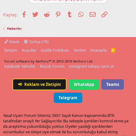
Facebook
Twitter
Reddit
Pinterest
Tumblr
WhatsApp
E-posta
Link
Paylaş:
Haberler
Klasik
Türkçe (TR)
İletişim
Koşullar
Gizlilik Politikası
Yardım
Anasayfa
R
S
S
Forum software by XenForo™
© 2010-2019 XenForo Ltd.
Kalabalık Yalnızlık
Büyük Forum
instagram takipçi satın al
📢
Reklam ve İletişim
WhatsApp
Teams
Telegram
Yasal Uyarı: Forum Sitemiz; 5651 Sayılı Kanun kapsamında BTK
tarafından onaylı Yer Sağlayıcı'dır. Bu sebeple içerikleri kontrol etme ya
da araştırma yükümlülüğü yoktur. Üyeler yazdığı içeriklerden
sorumludur ve siteye üye olmak ile bu sorumluluğu kabul etmiş