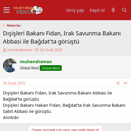
Giriş yap
Kayıt ol
Haberler
Dışişleri Bakanı Fidan, Irak Savunma Bakanı
Abbasi ile Bağdat'ta görüştü
K
B
muhendisman
26 Ocak 2025
o
a
n
ş
muhendisman
u
l
Global Mod
Global Mod
y
a
u
n
b
g
26 Ocak 2025
#1
a
ı
ş
ç
Dışişleri Bakanı Fidan, Irak Savunma Bakanı Abbasi ile
l
t
Bağdat'ta görüştü
a
a
Dışişleri Bakanı Hakan Fidan, Bağdat'ta Irak Savunma Bakanı
t
r
Sabit Abbasi ile görüştü.
a
i
Alıntıdır
n
h
i
Cevap yazmak için giriş yap yada kayıt ol.