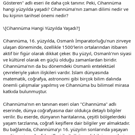
Gösteren" adlı eseri ile daha çok tanınır. Peki, Cihannüma
hangi yüzyılda yaşadı? Cihannüma’nın zaman dilimi nedir ve
bu kişinin tarihsel önemi nedir?
\[Cihannüma Hangi Yüzyılda Yaşadı?]
Cihannüma, 16. yüzyılda, Osmanlı İmparatorluğu’nun zirveye
ulaşan döneminde, özellikle 1500'lerin ortalarından itibaren
aktif bir figür olarak dikkat çeker. Bu yüzyıl, Osmanlı’nın siyasi
ve kültürel olarak en güçlü olduğu zamanlardan biridir.
Cihannüma’nın da bu dönemdeki Osmanlı entelektüel
çevreleriyle yakın ilişkileri vardır. İslam dünyasında
matematik, coğrafya, astronomi gibi birçok bilim dalında
önemli çalışmalar yapılmış ve Cihannüma bu bilimsel mirasa
katkıda bulunmuştur.
Cihannüma’nın en tanınan eseri olan "Cihannüma" adlı
eserinde, dünya coğrafyasına dair oldukça detaylı bilgiler
verilir. Bu eserde, dünyanın haritalarına, çeşitli bölgelerdeki
yaşam tarzlarına, coğrafi keşiflere dair bilgiler yer almaktadır.
Bu bağlamda, Cihannüma’yı 16. yüzyılın sonlarında yaşayan