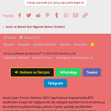
Cevap yazmak için giriş yap yada kayıt ol.
Facebook
Twitter
Reddit
Pinterest
Tumblr
WhatsApp
E-posta
Link
Paylaş:
Anne ve Bebek İçin Hijyenik Bakım Ürünleri
Klasik
Türkçe (TR)
İletişim
Koşullar
Gizlilik Politikası
Yardım
Anasayfa
R
S
S
Forum software by XenForo™
© 2010-2019 XenForo Ltd.
Kalabalık Yalnızlık
Büyük Forum
instagram takipçi satın al
📢
Reklam ve İletişim
WhatsApp
Teams
Telegram
Yasal Uyarı: Forum Sitemiz; 5651 Sayılı Kanun kapsamında BTK
tarafından onaylı Yer Sağlayıcı'dır. Bu sebeple içerikleri kontrol etme ya
da araştırma yükümlülüğü yoktur. Üyeler yazdığı içeriklerden