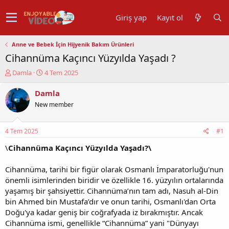
Giriş yap
Kayıt ol
Anne ve Bebek İçin Hijyenik Bakım Ürünleri
Cihannüma Kaçıncı Yüzyılda Yaşadı ?
K
B
Damla
4 Tem 2025
o
a
n
ş
Damla
u
l
New member
y
a
u
n
b
g
4 Tem 2025
#1
a
ı
ş
ç
\
Cihannüma Kaçıncı Yüzyılda Yaşadı?\
l
t
a
a
Cihannüma, tarihi bir figür olarak Osmanlı İmparatorluğu'nun
t
r
önemli isimlerinden biridir ve özellikle 16. yüzyılın ortalarında
a
i
yaşamış bir şahsiyettir. Cihannüma’nın tam adı, Nasuh al-Din
n
h
bin Ahmed bin Mustafa’dır ve onun tarihi, Osmanlı'dan Orta
i
Doğu'ya kadar geniş bir coğrafyada iz bırakmıştır. Ancak
Cihannüma ismi, genellikle “Cihannüma” yani "Dünyayı