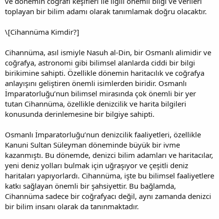
ve dönemin coğrafi keşifleri ile ilgili önemli bilgi ve verileri
toplayan bir bilim adamı olarak tanımlamak doğru olacaktır.
\[Cihannüma Kimdir?]
Cihannüma, asıl ismiyle Nasuh al-Din, bir Osmanlı alimidir ve
coğrafya, astronomi gibi bilimsel alanlarda ciddi bir bilgi
birikimine sahipti. Özellikle dönemin haritacılık ve coğrafya
anlayışını geliştiren önemli isimlerden biridir. Osmanlı
İmparatorluğu’nun bilimsel mirasında çok önemli bir yer
tutan Cihannüma, özellikle denizcilik ve harita bilgileri
konusunda derinlemesine bir bilgiye sahipti.
Osmanlı İmparatorluğu’nun denizcilik faaliyetleri, özellikle
Kanuni Sultan Süleyman döneminde büyük bir ivme
kazanmıştı. Bu dönemde, denizci bilim adamları ve haritacılar,
yeni deniz yolları bulmak için uğraşıyor ve çeşitli deniz
haritaları yapıyorlardı. Cihannüma, işte bu bilimsel faaliyetlere
katkı sağlayan önemli bir şahsiyettir. Bu bağlamda,
Cihannüma sadece bir coğrafyacı değil, aynı zamanda denizci
bir bilim insanı olarak da tanınmaktadır.