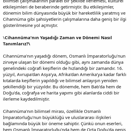
bilimsel çalışmalarının paralel bir şekilde ilerlemesi, kültürel
etkileşimleri de beraberinde getirmiştir. Bu etkileşimler,
dönemin bilim dünyasında büyük bir hareketlilik yaratmış ve
Cihannüma gibi şahsiyetlerin çalışmalarına daha geniş bir ilgi
gösterilmesine yol açmıştır.
\
Cihannüma'nın Yaşadığı Zaman ve Dönemi Nasıl
Tanımlarız?\
Cihannüma'nın yaşadığı dönem, Osmanlı İmparatorluğu'nun
zirveye ulaşan bir dönemi olduğu gibi, aynı zamanda dünya
genelindeki coğrafi keşiflerin de hızlandığı bir zamandır. 16.
yüzyıl, Avrupa'dan Asya'ya, Afrika'dan Amerika'ya kadar farklı
kıtalarda keşiflerin yapıldığı ve bilimsel anlayışın yeniden
şekillendiği bir yüzyıldır. Bu dönemde, hem Batı’da hem de
Doğu’da, coğrafya ve harita yapımı gibi alanlarda ciddi bir
ilerleme kaydedilmiştir.
Cihannüma'nın bilimsel mirası, özellikle Osmanlı
İmparatorluğu'nun büyüklüğü ve uluslararası ilişkileri
bağlamında büyük bir öneme sahiptir. Çünkü onun eserleri,
hem Osmanlı İmparatorluğu'nda hem de Orta Doğu'da geniş