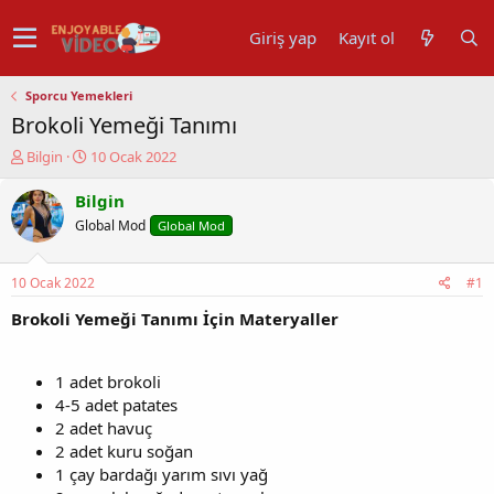
Giriş yap
Kayıt ol
Sporcu Yemekleri
Brokoli Yemeği Tanımı
K
B
Bilgin
10 Ocak 2022
o
a
n
ş
Bilgin
u
l
Global Mod
Global Mod
y
a
u
n
b
g
10 Ocak 2022
#1
a
ı
ş
ç
Brokoli Yemeği Tanımı İçin Materyaller
l
t
a
a
t
r
1 adet brokoli
a
i
4-5 adet patates
n
h
2 adet havuç
i
2 adet kuru soğan
1 çay bardağı yarım sıvı yağ