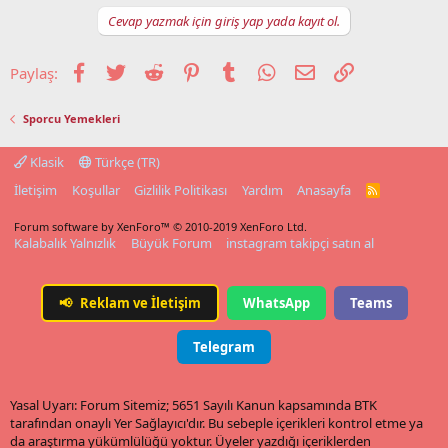
Cevap yazmak için giriş yap yada kayıt ol.
Facebook
Twitter
Reddit
Pinterest
Tumblr
WhatsApp
E-posta
Link
Paylaş:
Sporcu Yemekleri
Klasik
Türkçe (TR)
İletişim
Koşullar
Gizlilik Politikası
Yardım
Anasayfa
R
S
S
Forum software by XenForo™
© 2010-2019 XenForo Ltd.
Kalabalık Yalnızlık
Büyük Forum
instagram takipçi satın al
📢
Reklam ve İletişim
WhatsApp
Teams
Telegram
Yasal Uyarı: Forum Sitemiz; 5651 Sayılı Kanun kapsamında BTK
tarafından onaylı Yer Sağlayıcı'dır. Bu sebeple içerikleri kontrol etme ya
da araştırma yükümlülüğü yoktur. Üyeler yazdığı içeriklerden