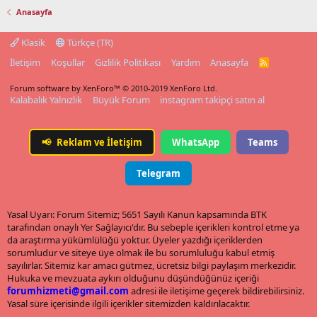
Anasayfa
Klasik
Türkçe (TR)
İletişim
Koşullar
Gizlilik Politikası
Yardım
Anasayfa
R
S
S
Forum software by XenForo™
© 2010-2019 XenForo Ltd.
Kalabalık Yalnızlık
Büyük Forum
instagram takipçi satın al
📢
Reklam ve İletişim
WhatsApp
Teams
Telegram
Yasal Uyarı: Forum Sitemiz; 5651 Sayılı Kanun kapsamında BTK
tarafından onaylı Yer Sağlayıcı'dır. Bu sebeple içerikleri kontrol etme ya
da araştırma yükümlülüğü yoktur. Üyeler yazdığı içeriklerden
sorumludur ve siteye üye olmak ile bu sorumluluğu kabul etmiş
sayılırlar. Sitemiz kar amacı gütmez, ücretsiz bilgi paylaşım merkezidir.
Hukuka ve mevzuata aykırı olduğunu düşündüğünüz içeriği
forumhizmeti@gmail.com
adresi ile iletişime geçerek bildirebilirsiniz.
Yasal süre içerisinde ilgili içerikler sitemizden kaldırılacaktır.