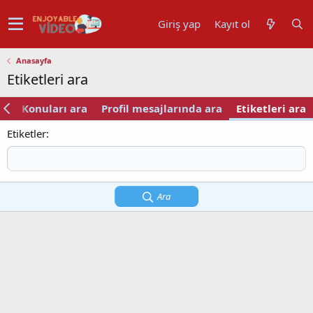
Giriş yap
Kayıt ol
Anasayfa
Etiketleri ara
ra
Konuları ara
Profil mesajlarında ara
Etiketleri ara
Etiketler
Ara