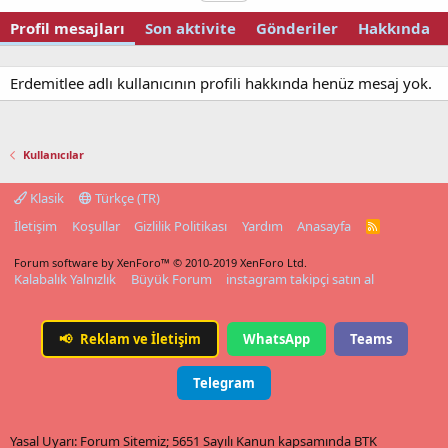
Profil mesajları
Son aktivite
Gönderiler
Hakkında
Erdemitlee adlı kullanıcının profili hakkında henüz mesaj yok.
Kullanıcılar
Klasik
Türkçe (TR)
İletişim
Koşullar
Gizlilik Politikası
Yardım
Anasayfa
R
S
S
Forum software by XenForo™
© 2010-2019 XenForo Ltd.
Kalabalık Yalnızlık
Büyük Forum
instagram takipçi satın al
📢
Reklam ve İletişim
WhatsApp
Teams
Telegram
Yasal Uyarı: Forum Sitemiz; 5651 Sayılı Kanun kapsamında BTK