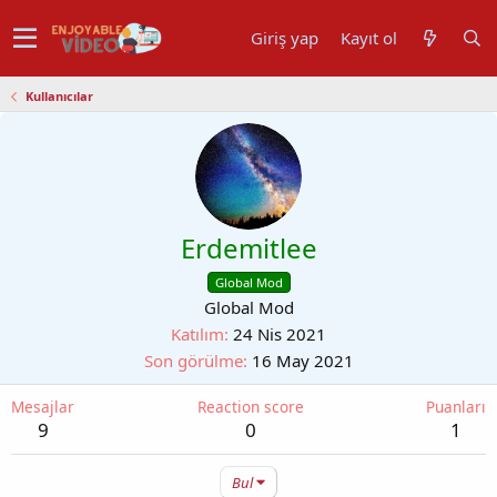
Giriş yap
Kayıt ol
Kullanıcılar
Erdemitlee
Global Mod
Global Mod
Katılım
24 Nis 2021
Son görülme
16 May 2021
Mesajlar
Reaction score
Puanları
9
0
1
Bul