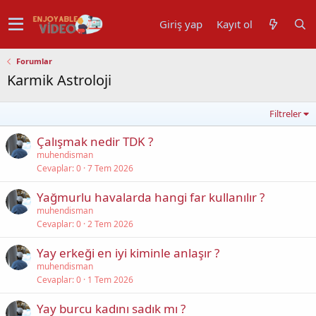
Giriş yap
Kayıt ol
Forumlar
Karmik Astroloji
Filtreler
Çalışmak nedir TDK ?
muhendisman
Cevaplar
0
7 Tem 2026
Yağmurlu havalarda hangi far kullanılır ?
muhendisman
Cevaplar
0
2 Tem 2026
Yay erkeği en iyi kiminle anlaşır ?
muhendisman
Cevaplar
0
1 Tem 2026
Yay burcu kadını sadık mı ?