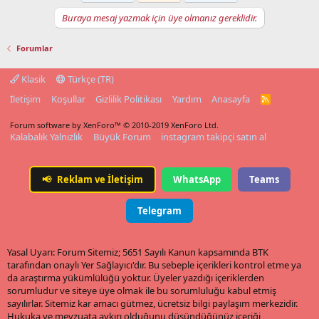
Buraya mesaj yazmak için üye olmanız gereklidir.
Forumlar
Klasik
Türkçe (TR)
İletişim
Koşullar
Gizlilik Politikası
Yardım
Anasayfa
R
S
S
Forum software by XenForo™
© 2010-2019 XenForo Ltd.
Kalabalık Yalnızlık
Büyük Forum
instagram takipçi satın al
📢
Reklam ve İletişim
WhatsApp
Teams
Telegram
Yasal Uyarı: Forum Sitemiz; 5651 Sayılı Kanun kapsamında BTK
tarafından onaylı Yer Sağlayıcı'dır. Bu sebeple içerikleri kontrol etme ya
da araştırma yükümlülüğü yoktur. Üyeler yazdığı içeriklerden
sorumludur ve siteye üye olmak ile bu sorumluluğu kabul etmiş
sayılırlar. Sitemiz kar amacı gütmez, ücretsiz bilgi paylaşım merkezidir.
Hukuka ve mevzuata aykırı olduğunu düşündüğünüz içeriği