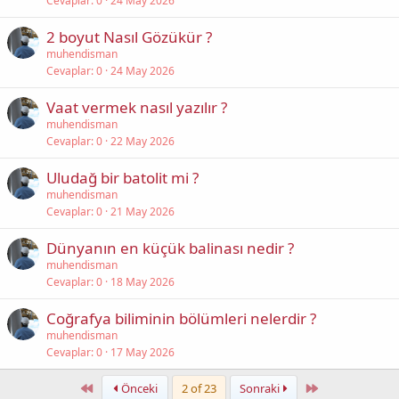
Cevaplar
0
24 May 2026
2 boyut Nasıl Gözükür ?
muhendisman
Cevaplar
0
24 May 2026
Vaat vermek nasıl yazılır ?
muhendisman
Cevaplar
0
22 May 2026
Uludağ bir batolit mi ?
muhendisman
Cevaplar
0
21 May 2026
Dünyanın en küçük balinası nedir ?
muhendisman
Cevaplar
0
18 May 2026
Coğrafya biliminin bölümleri nelerdir ?
muhendisman
Cevaplar
0
17 May 2026
First
Last
Önceki
2 of 23
Sonraki