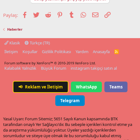
Facebook
Twitter
Reddit
Pinterest
Tumblr
WhatsApp
E-posta
Link
Paylaş:
Haberler
Klasik
Türkçe (TR)
İletişim
Koşullar
Gizlilik Politikası
Yardım
Anasayfa
R
S
S
Forum software by XenForo™
© 2010-2019 XenForo Ltd.
Kalabalık Yalnızlık
Büyük Forum
instagram takipçi satın al
📢
Reklam ve İletişim
WhatsApp
Teams
Telegram
Yasal Uyarı: Forum Sitemiz; 5651 Sayılı Kanun kapsamında BTK
tarafından onaylı Yer Sağlayıcı'dır. Bu sebeple içerikleri kontrol etme ya
da araştırma yükümlülüğü yoktur. Üyeler yazdığı içeriklerden
sorumludur ve siteye üye olmak ile bu sorumluluğu kabul etmiş