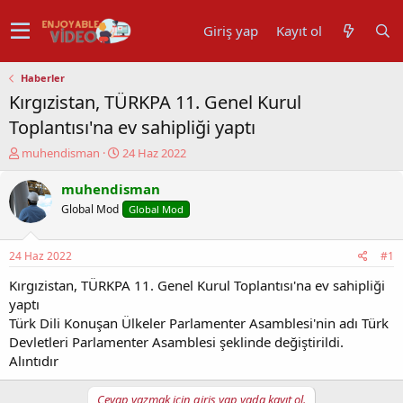
Giriş yap
Kayıt ol
Haberler
Kırgızistan, TÜRKPA 11. Genel Kurul
Toplantısı'na ev sahipliği yaptı
K
B
muhendisman
24 Haz 2022
o
a
n
ş
muhendisman
u
l
Global Mod
Global Mod
y
a
u
n
b
g
24 Haz 2022
#1
a
ı
ş
ç
Kırgızistan, TÜRKPA 11. Genel Kurul Toplantısı'na ev sahipliği
l
t
yaptı
a
a
Türk Dili Konuşan Ülkeler Parlamenter Asamblesi'nin adı Türk
t
r
Devletleri Parlamenter Asamblesi şeklinde değiştirildi.
a
i
Alıntıdır
n
h
i
Cevap yazmak için giriş yap yada kayıt ol.